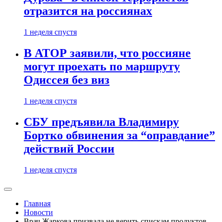
отразится на россиянах
1 неделя спустя
В АТОР заявили, что россияне
могут проехать по маршруту
Одиссея без виз
1 неделя спустя
СБУ предъявила Владимиру
Бортко обвинения за “оправдание”
действий России
1 неделя спустя
Главная
Новости
Врач Жаркова призвала не верить спискам продуктов,