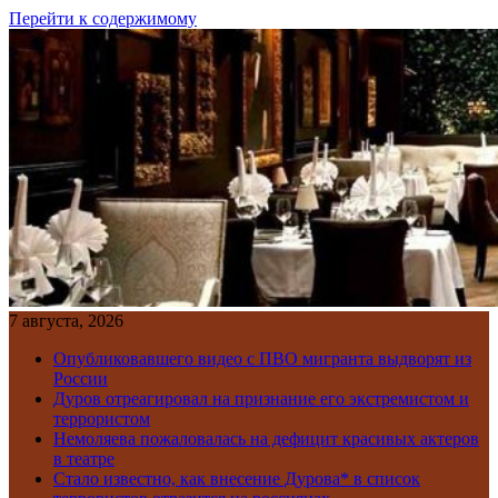
Перейти к содержимому
7 августа, 2026
Опубликовавшего видео с ПВО мигранта выдворят из
России
Дуров отреагировал на признание его экстремистом и
террористом
Немоляева пожаловалась на дефицит красивых актеров
в театре
Стало известно, как внесение Дурова* в список