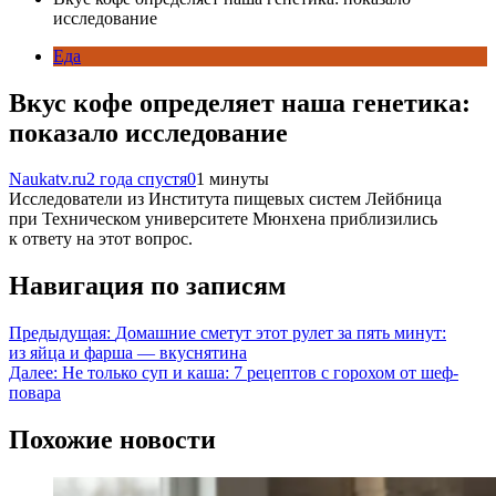
исследование
Еда
Вкус кофе определяет наша генетика:
показало исследование
Naukatv.ru
2 года спустя
0
1 минуты
Исследователи из Института пищевых систем Лейбница
при Техническом университете Мюнхена приблизились
к ответу на этот вопрос.
Навигация по записям
Предыдущая:
Домашние сметут этот рулет за пять минут:
из яйца и фарша — вкуснятина
Далее:
Не только суп и каша: 7 рецептов с горохом от шеф-
повара
Похожие новости