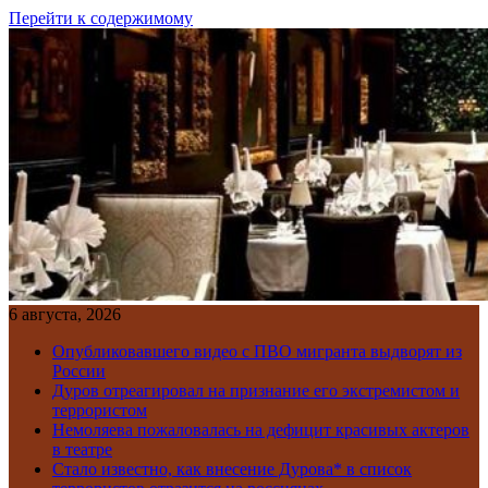
Перейти к содержимому
6 августа, 2026
Опубликовавшего видео с ПВО мигранта выдворят из
России
Дуров отреагировал на признание его экстремистом и
террористом
Немоляева пожаловалась на дефицит красивых актеров
в театре
Стало известно, как внесение Дурова* в список