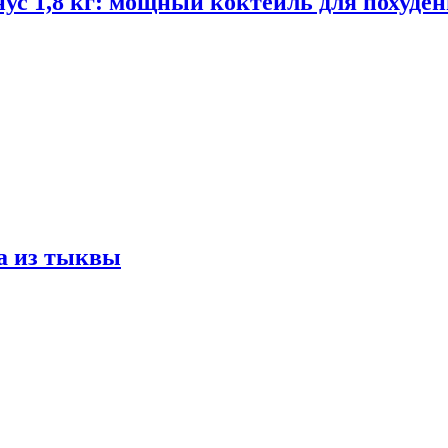
ус 1,8 кг: мощный коктейль для похуде
а из тыквы