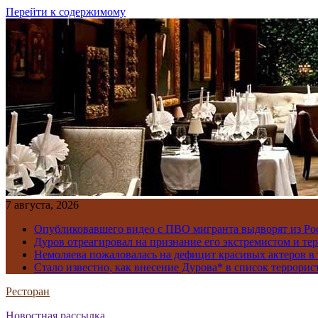
Перейти к содержимому
7 августа, 2026
Опубликовавшего видео с ПВО мигранта выдворят из Ро
Дуров отреагировал на признание его экстремистом и те
Немоляева пожаловалась на дефицит красивых актеров в 
Стало известно, как внесение Дурова* в список террорис
Ресторан
Новостная рассылка