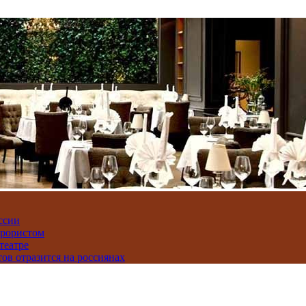
ссии
ррористом
театре
тов отразится на россиянах