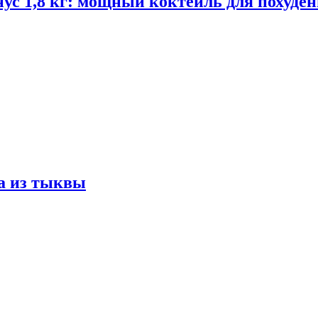
ус 1,8 кг: мощный коктейль для похуде
а из тыквы