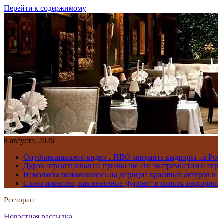
Перейти к содержимому
8 августа, 2026
Опубликовавшего видео с ПВО мигранта выдворят из Ро
Дуров отреагировал на признание его экстремистом и те
Немоляева пожаловалась на дефицит красивых актеров в 
Стало известно, как внесение Дурова* в список террорис
Ресторан
Новостная рассылка