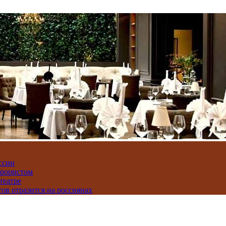
ссии
ррористом
театре
тов отразится на россиянах