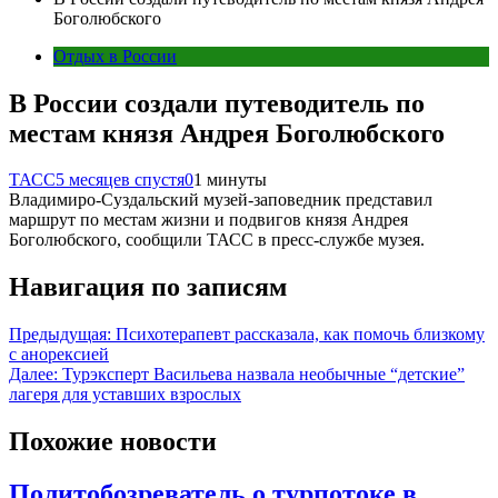
Боголюбского
Отдых в России
В России создали путеводитель по
местам князя Андрея Боголюбского
ТАСС
5 месяцев спустя
0
1 минуты
Владимиро-Суздальский музей-заповедник представил
маршрут по местам жизни и подвигов князя Андрея
Боголюбского, сообщили ТАСС в пресс-службе музея.
Навигация по записям
Предыдущая:
Психотерапевт рассказала, как помочь близкому
с анорексией
Далее:
Турэксперт Васильева назвала необычные “детские”
лагеря для уставших взрослых
Похожие новости
Политобозреватель о турпотоке в