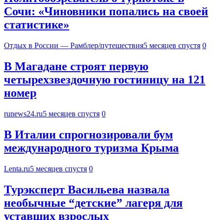
Сочи: «Чиновники попались на своей
статистике»
Отдых в России — Рамблер/путешествия
5 месяцев спустя
0
В Магадане строят первую
четырехзвездочную гостиницу на 121
номер
runews24.ru
5 месяцев спустя
0
В Италии спрогнозировали бум
международного туризма Крыма
Lenta.ru
5 месяцев спустя
0
Турэксперт Васильева назвала
необычные “детские” лагеря для
уставших взрослых