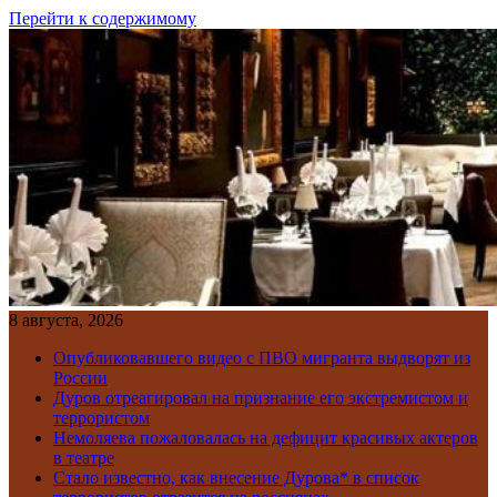
Перейти к содержимому
8 августа, 2026
Опубликовавшего видео с ПВО мигранта выдворят из
России
Дуров отреагировал на признание его экстремистом и
террористом
Немоляева пожаловалась на дефицит красивых актеров
в театре
Стало известно, как внесение Дурова* в список