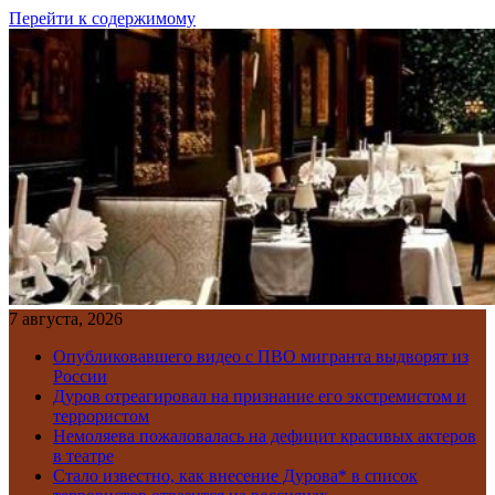
Перейти к содержимому
7 августа, 2026
Опубликовавшего видео с ПВО мигранта выдворят из
России
Дуров отреагировал на признание его экстремистом и
террористом
Немоляева пожаловалась на дефицит красивых актеров
в театре
Стало известно, как внесение Дурова* в список