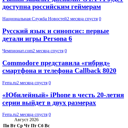
доступна российским геймерам
Национальная Служба Новостей
2 месяца спустя
0
Русский язык и синопсис: первые
детали игры Persona 6
Чемпионат.com
2 месяца спустя
0
Commodore представила «гибрид»
смартфона и телефона Callback 8020
Ferra.ru
2 месяца спустя
0
«Юбилейный» iPhone в честь 20-летия
серии выйдет в двух размерах
Ferra.ru
2 месяца спустя
0
Август 2026
Пн
Вт
Ср
Чт
Пт
Сб
Вс