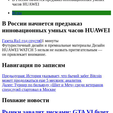
часов HUAWEI
Игры
В России начнется предзаказ
инновационных умных часов HUAWEI
Газета.Ru
1 год спустя
0
1 минуты
Футуристичный дизайн и премиальные материалы Дизайн
HUAWEI WATCH 5 нельзя не назвать притягательным —
он привлекает внимание.
Навигация по записям
Предыдущая:
История указывает, что бычий забег Bitcoin
может продолжаться еще 5 месяцев: аналитик
Далее:
Турнир по бильярду «Щит и Меч» среди ветеранов
спецслужб стартовал в Москве
Похожие новости
Рынки завалят дисками: GTA VI будет