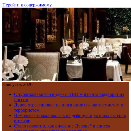
Перейти к содержимому
8 августа, 2026
Опубликовавшего видео с ПВО мигранта выдворят из
России
Дуров отреагировал на признание его экстремистом и
террористом
Немоляева пожаловалась на дефицит красивых актеров
в театре
Стало известно, как внесение Дурова* в список