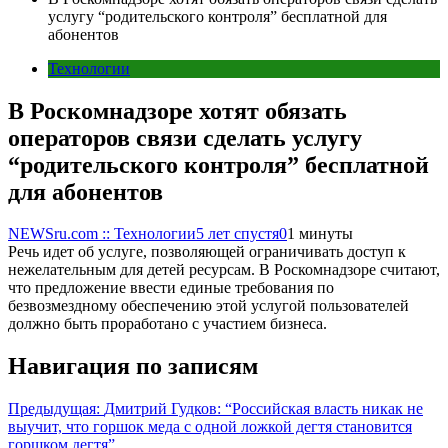
услугу “родительского контроля” бесплатной для
абонентов
Технологии
В Роскомнадзоре хотят обязать
операторов связи сделать услугу
“родительского контроля” бесплатной
для абонентов
NEWSru.com :: Технологии
5 лет спустя
0
1 минуты
Речь идет об услуге, позволяющей ограничивать доступ к
нежелательным для детей ресурсам. В Роскомнадзоре считают,
что предложение ввести единые требования по
безвозмездному обеспечению этой услугой пользователей
должно быть проработано с участием бизнеса.
Навигация по записям
Предыдущая:
Дмитрий Гудков: “Российская власть никак не
выучит, что горшок меда с одной ложкой дегтя становится
горшком дегтя”