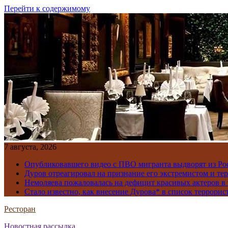
Перейти к содержимому
7 августа, 2026
Опубликовавшего видео с ПВО мигранта выдворят из Ро
Дуров отреагировал на признание его экстремистом и те
Немоляева пожаловалась на дефицит красивых актеров в 
Стало известно, как внесение Дурова* в список террорис
Ресторан
Новостная рассылка