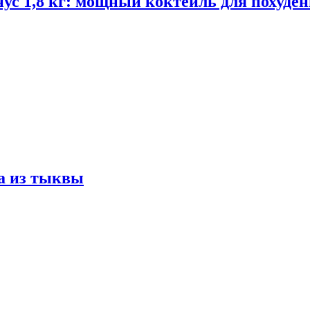
ус 1,8 кг: мощный коктейль для похуде
а из тыквы