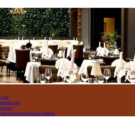
ссии
ррористом
театре
тов отразится на россиянах