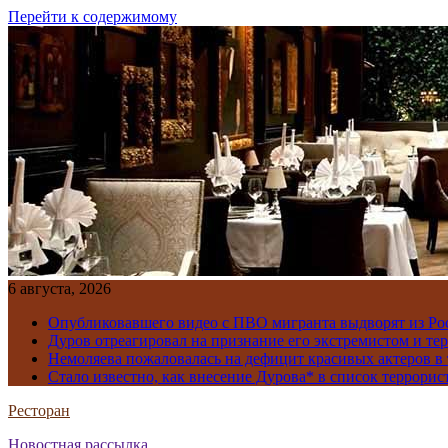
Перейти к содержимому
6 августа, 2026
Опубликовавшего видео с ПВО мигранта выдворят из Ро
Дуров отреагировал на признание его экстремистом и те
Немоляева пожаловалась на дефицит красивых актеров в 
Стало известно, как внесение Дурова* в список террорис
Ресторан
Новостная рассылка