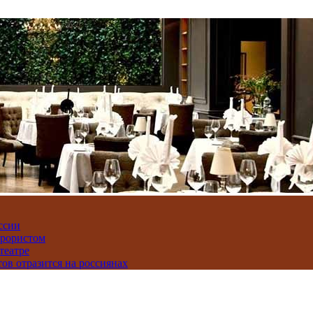
ссии
ррористом
театре
тов отразится на россиянах