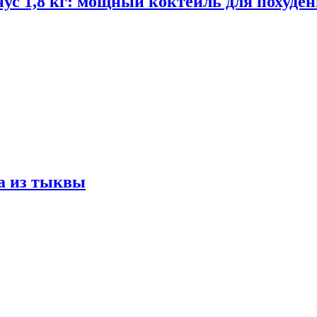
ус 1,8 кг: мощный коктейль для похуде
а из тыквы