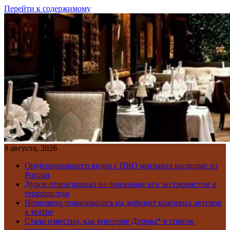
Перейти к содержимому
9 августа, 2026
Опубликовавшего видео с ПВО мигранта выдворят из
России
Дуров отреагировал на признание его экстремистом и
террористом
Немоляева пожаловалась на дефицит красивых актеров
в театре
Стало известно, как внесение Дурова* в список