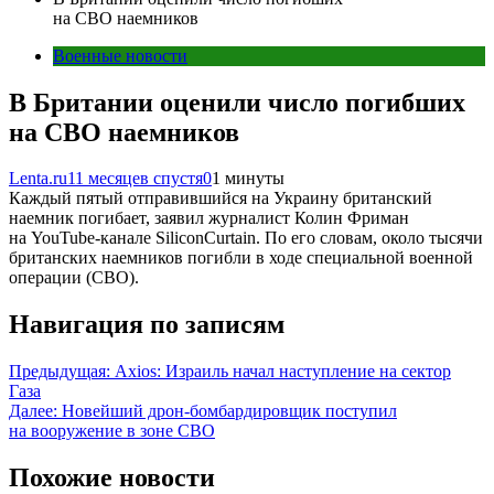
на СВО наемников
Военные новости
В Британии оценили число погибших
на СВО наемников
Lenta.ru
11 месяцев спустя
0
1 минуты
Каждый пятый отправившийся на Украину британский
наемник погибает, заявил журналист Колин Фриман
на YouTube-канале SiliconCurtain. По его словам, около тысячи
британских наемников погибли в ходе специальной военной
операции (СВО).
Навигация по записям
Предыдущая:
Axios: Израиль начал наступление на сектор
Газа
Далее:
Новейший дрон-бомбардировщик поступил
на вооружение в зоне СВО
Похожие новости