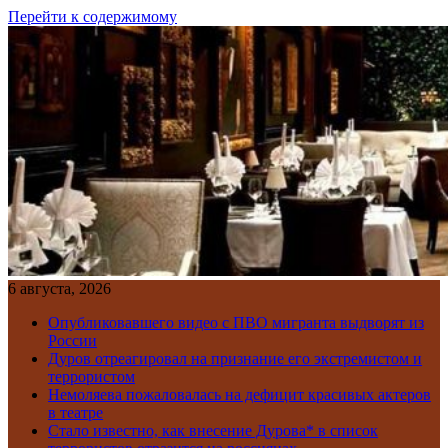
Перейти к содержимому
6 августа, 2026
Опубликовавшего видео с ПВО мигранта выдворят из
России
Дуров отреагировал на признание его экстремистом и
террористом
Немоляева пожаловалась на дефицит красивых актеров
в театре
Стало известно, как внесение Дурова* в список