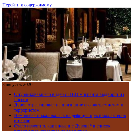
Перейти к содержимому
8 августа, 2026
Опубликовавшего видео с ПВО мигранта выдворят из
России
Дуров отреагировал на признание его экстремистом и
террористом
Немоляева пожаловалась на дефицит красивых актеров
в театре
Стало известно, как внесение Дурова* в список