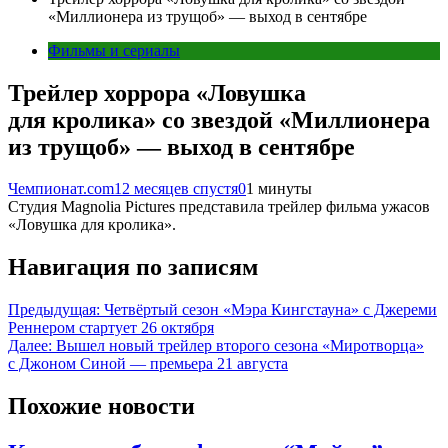
«Миллионера из трущоб» — выход в сентябре
Фильмы и сериалы
Трейлер хоррора «Ловушка
для кролика» со звездой «Миллионера
из трущоб» — выход в сентябре
Чемпионат.com
12 месяцев спустя
0
1 минуты
Студия Magnolia Pictures представила трейлер фильма ужасов
«Ловушка для кролика».
Навигация по записям
Предыдущая:
Четвёртый сезон «Мэра Кингстауна» с Джереми
Реннером стартует 26 октября
Далее:
Вышел новый трейлер второго сезона «Миротворца»
с Джоном Синой — премьера 21 августа
Похожие новости