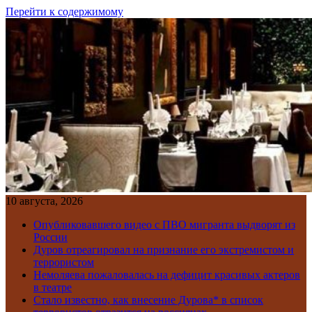
Перейти к содержимому
10 августа, 2026
Опубликовавшего видео с ПВО мигранта выдворят из
России
Дуров отреагировал на признание его экстремистом и
террористом
Немоляева пожаловалась на дефицит красивых актеров
в театре
Стало известно, как внесение Дурова* в список