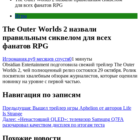
для всех фанатов RPG
Игры
The Outer Worlds 2 назвали
правильным сиквелом для всех
фанатов RPG
Игромания.ру
9 месяцев спустя
0
1 минуты
Obsidian Entertainment подготовила свежий трейлер The Outer
Worlds 2, чей полноценный релиз состоялся 29 октября. Ролик
посвятили хвалебным обзорам журналистов, которые оценили
новинку на уровне с первой частью.
Навигация по записям
Предыдущая:
Вышел трейлер игры Aphelion от авторов Life
Is Strange
Далее:
«Ненастоящий QLED»: телевизор Samsung Q7FA
разочаровал качеством дисплея по итогам теста
Похожие новости