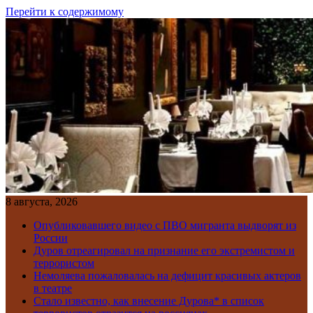
Перейти к содержимому
8 августа, 2026
Опубликовавшего видео с ПВО мигранта выдворят из
России
Дуров отреагировал на признание его экстремистом и
террористом
Немоляева пожаловалась на дефицит красивых актеров
в театре
Стало известно, как внесение Дурова* в список