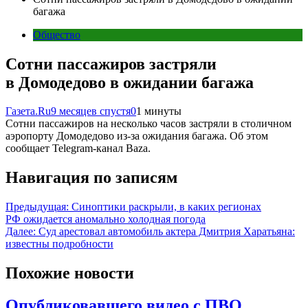
багажа
Общество
Сотни пассажиров застряли
в Домодедово в ожидании багажа
Газета.Ru
9 месяцев спустя
0
1 минуты
Сотни пассажиров на несколько часов застряли в столичном
аэропорту Домодедово из-за ожидания багажа. Об этом
сообщает Telegram-канал Baza.
Навигация по записям
Предыдущая:
Синоптики раскрыли, в каких регионах
РФ ожидается аномально холодная погода
Далее:
Суд арестовал автомобиль актера Дмитрия Харатьяна:
известны подробности
Похожие новости
Опубликовавшего видео с ПВО