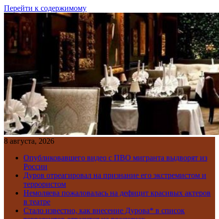
Перейти к содержимому
8 августа, 2026
Опубликовавшего видео с ПВО мигранта выдворят из
России
Дуров отреагировал на признание его экстремистом и
террористом
Немоляева пожаловалась на дефицит красивых актеров
в театре
Стало известно, как внесение Дурова* в список