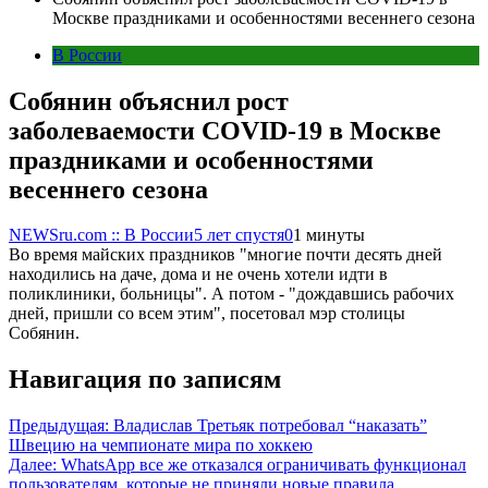
Москве праздниками и особенностями весеннего сезона
В России
Собянин объяснил рост
заболеваемости COVID-19 в Москве
праздниками и особенностями
весеннего сезона
NEWSru.com :: В России
5 лет спустя
0
1 минуты
Во время майских праздников "многие почти десять дней
находились на даче, дома и не очень хотели идти в
поликлиники, больницы". А потом - "дождавшись рабочих
дней, пришли со всем этим", посетовал мэр столицы
Собянин.
Навигация по записям
Предыдущая:
Владислав Третьяк потребовал “наказать”
Швецию на чемпионате мира по хоккею
Далее:
WhatsApp все же отказался ограничивать функционал
пользователям, которые не приняли новые правила