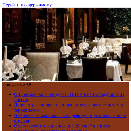
Перейти к содержимому
8 августа, 2026
Опубликовавшего видео с ПВО мигранта выдворят из
России
Дуров отреагировал на признание его экстремистом и
террористом
Немоляева пожаловалась на дефицит красивых актеров
в театре
Стало известно, как внесение Дурова* в список