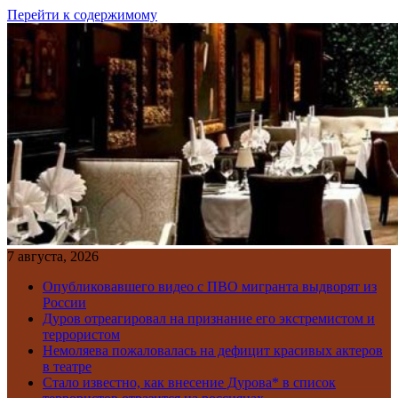
Перейти к содержимому
7 августа, 2026
Опубликовавшего видео с ПВО мигранта выдворят из
России
Дуров отреагировал на признание его экстремистом и
террористом
Немоляева пожаловалась на дефицит красивых актеров
в театре
Стало известно, как внесение Дурова* в список