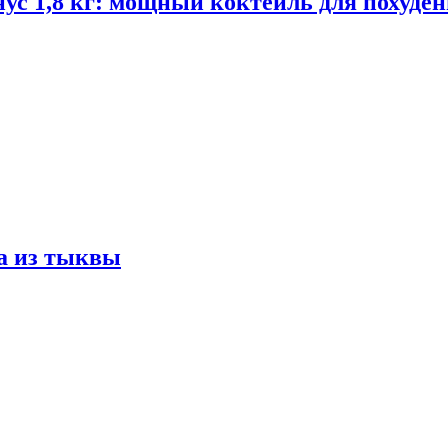
ус 1,8 кг: мощный коктейль для похуде
а из тыквы