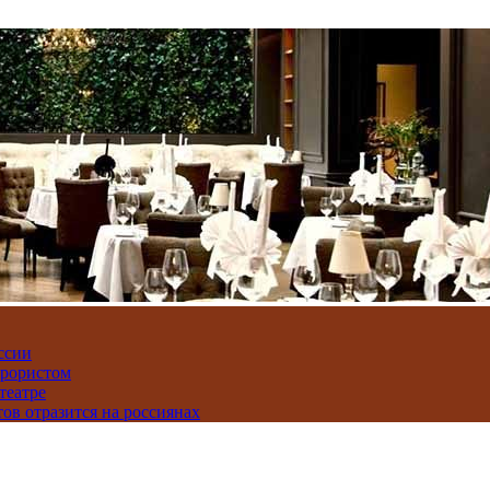
ссии
ррористом
театре
тов отразится на россиянах