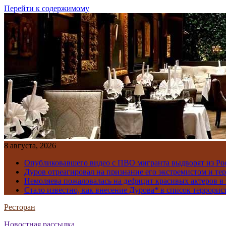
Перейти к содержимому
8 августа, 2026
Опубликовавшего видео с ПВО мигранта выдворят из Ро
Дуров отреагировал на признание его экстремистом и те
Немоляева пожаловалась на дефицит красивых актеров в 
Стало известно, как внесение Дурова* в список террорис
Ресторан
Новостная рассылка