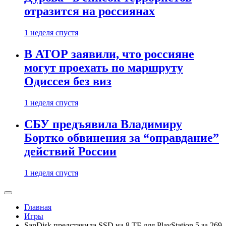
отразится на россиянах
1 неделя спустя
В АТОР заявили, что россияне
могут проехать по маршруту
Одиссея без виз
1 неделя спустя
СБУ предъявила Владимиру
Бортко обвинения за “оправдание”
действий России
1 неделя спустя
Главная
Игры
SanDisk представила SSD на 8 ТБ для PlayStation 5 за 269