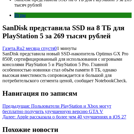
тысяч рублей
Игры
SanDisk представила SSD на 8 ТБ для
PlayStation 5 за 269 тысяч рублей
Газета.Ru
2 месяца спустя
0
1 минуты
SanDisk представила новый SSD-накопитель Optimus GX Pro
850P, сертифицированный для использования с игровыми
консолями PlayStation 5 и PlayStation 5 Pro. Главной
особенностью новинки стал объём памяти 8 ТБ, однако
высокая вместимость сопровождается и большой для
потребительского сегмента ценой, сообщает NotebookCheck.
Навигация по записям
Предыдущая:
Пользователи PlayStation и Xbox могут
бесплатно получить улучшенную версию GTA V
Далее:
Apple рассказала о более чем 40 улучшениях в iOS 27
Похожие новости