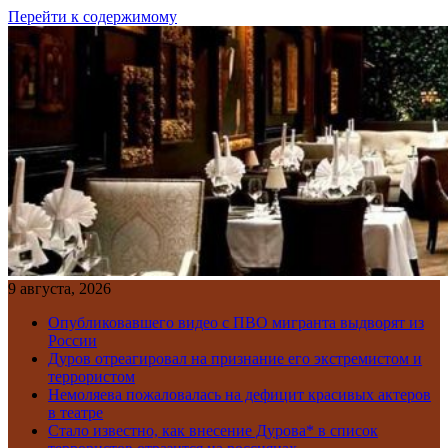
Перейти к содержимому
9 августа, 2026
Опубликовавшего видео с ПВО мигранта выдворят из
России
Дуров отреагировал на признание его экстремистом и
террористом
Немоляева пожаловалась на дефицит красивых актеров
в театре
Стало известно, как внесение Дурова* в список