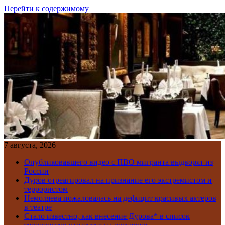
Перейти к содержимому
7 августа, 2026
Опубликовавшего видео с ПВО мигранта выдворят из
России
Дуров отреагировал на признание его экстремистом и
террористом
Немоляева пожаловалась на дефицит красивых актеров
в театре
Стало известно, как внесение Дурова* в список