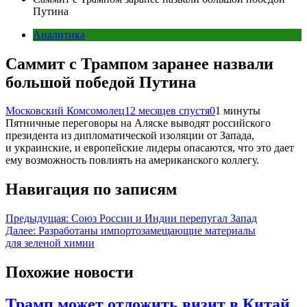
Путина
Аналитика
Саммит с Трампом заранее назвали
большой победой Путина
Московский Комсомолец
12 месяцев спустя
0
1 минуты
Пятничные переговоры на Аляске выводят российского
президента из дипломатической изоляции от Запада,
и украинские, и европейские лидеры опасаются, что это дает
ему возможность повлиять на американского коллегу.
Навигация по записям
Предыдущая:
Союз России и Индии перепугал Запад
Далее:
Разработаны импортозамещающие материалы
для зеленой химии
Похожие новости
Трамп может отложить визит в Китай