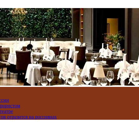
ссии
ррористом
театре
тов отразится на россиянах