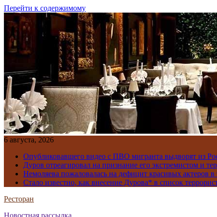
Перейти к содержимому
6 августа, 2026
Опубликовавшего видео с ПВО мигранта выдворят из Ро
Дуров отреагировал на признание его экстремистом и те
Немоляева пожаловалась на дефицит красивых актеров в 
Стало известно, как внесение Дурова* в список террорис
Ресторан
Новостная рассылка