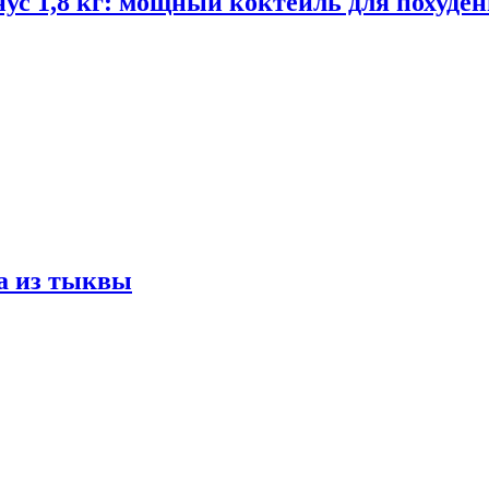
ус 1,8 кг: мощный коктейль для похуде
а из тыквы