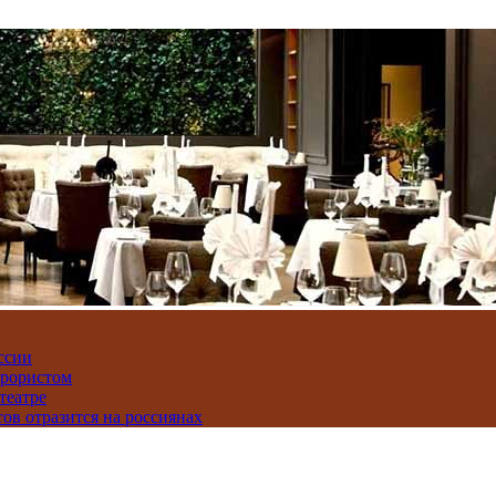
ссии
ррористом
театре
тов отразится на россиянах