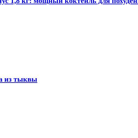
ус 1,8 кг: мощный коктейль для похуде
а из тыквы