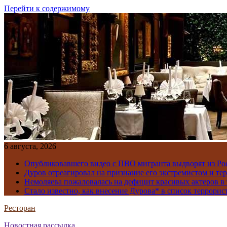
Перейти к содержимому
6 августа, 2026
Опубликовавшего видео с ПВО мигранта выдворят из Ро
Дуров отреагировал на признание его экстремистом и те
Немоляева пожаловалась на дефицит красивых актеров в 
Стало известно, как внесение Дурова* в список террорис
Ресторан
Новостная рассылка