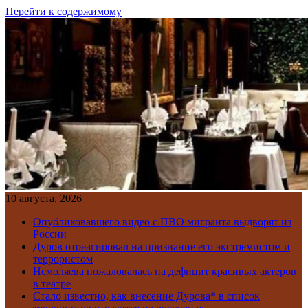
Перейти к содержимому
10 августа, 2026
Опубликовавшего видео с ПВО мигранта выдворят из
России
Дуров отреагировал на признание его экстремистом и
террористом
Немоляева пожаловалась на дефицит красивых актеров
в театре
Стало известно, как внесение Дурова* в список