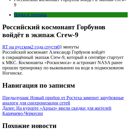
9
Наука и техника
Российский космонавт Горбунов
войдёт в экипаж Crew-9
RT на русском
2 года спустя
0
1 минуты
Российский космонавт Александр Горбунов войдёт
в сокращённый экипаж Crew-9, который в сентябре стартует
к МКС. Космонавты «Роскосмоса» и астронавт NASA ранее
прошли тренировку по выживанию на воде в подмосковном
Ногинске.
Навигация по записям
Предыдущая:
Новый прибор от Ростеха заменит зарубежные
аналоги для синхронизации сетей
Далее:
На курорте «Архыз» ввели скидки для жителей
Карачаево-Черкесии
Похожие новости