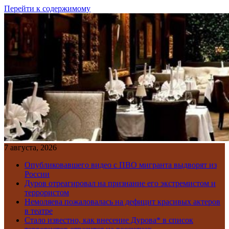
Перейти к содержимому
7 августа, 2026
Опубликовавшего видео с ПВО мигранта выдворят из
России
Дуров отреагировал на признание его экстремистом и
террористом
Немоляева пожаловалась на дефицит красивых актеров
в театре
Стало известно, как внесение Дурова* в список