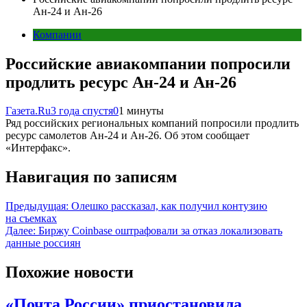
Ан-24 и Ан-26
Компании
Российские авиакомпании попросили
продлить ресурс Ан-24 и Ан-26
Газета.Ru
3 года спустя
0
1 минуты
Ряд российских региональных компаний попросили продлить
ресурс самолетов Ан-24 и Ан-26. Об этом сообщает
«Интерфакс».
Навигация по записям
Предыдущая:
Олешко рассказал, как получил контузию
на съемках
Далее:
Биржу Coinbase оштрафовали за отказ локализовать
данные россиян
Похожие новости
«Почта России» приостановила