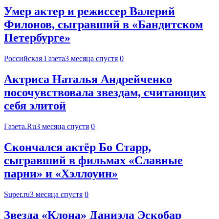
Умер актер и режиссер Валерий
Филонов, сыгравший в «Бандитском
Петербурге»
Российская Газета
3 месяца спустя
0
Актриса Наталья Андрейченко
посочувствовала звездам, считающих
себя элитой
Газета.Ru
3 месяца спустя
0
Скончался актёр Бо Старр,
сыгравший в фильмах «Славные
парни» и «Хэллоуин»
Super.ru
3 месяца спустя
0
Звезда «Клона» Даниэла Эскобар