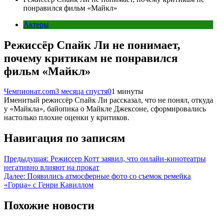
понравился фильм «Майкл»
Актеры
Режиссёр Спайк Ли не понимает,
почему критикам не понравился
фильм «Майкл»
Чемпионат.com
3 месяца спустя
0
1 минуты
Именитый режиссёр Спайк Ли рассказал, что не понял, откуда
у «Майкла», байопика о Майкле Джексоне, сформировались
настолько плохие оценки у критиков.
Навигация по записям
Предыдущая:
Режиссер Котт заявил, что онлайн-кинотеатры
негативно влияют на прокат
Далее:
Появились атмосферные фото со съемок ремейка
«Горца» с Генри Кавиллом
Похожие новости