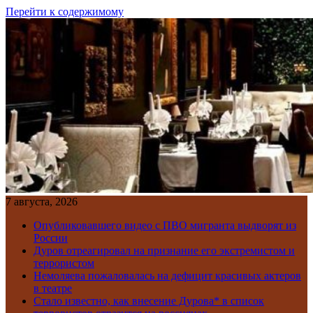
Перейти к содержимому
7 августа, 2026
Опубликовавшего видео с ПВО мигранта выдворят из
России
Дуров отреагировал на признание его экстремистом и
террористом
Немоляева пожаловалась на дефицит красивых актеров
в театре
Стало известно, как внесение Дурова* в список