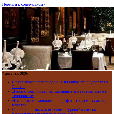
Перейти к содержимому
7 августа, 2026
Опубликовавшего видео с ПВО мигранта выдворят из
России
Дуров отреагировал на признание его экстремистом и
террористом
Немоляева пожаловалась на дефицит красивых актеров
в театре
Стало известно, как внесение Дурова* в список