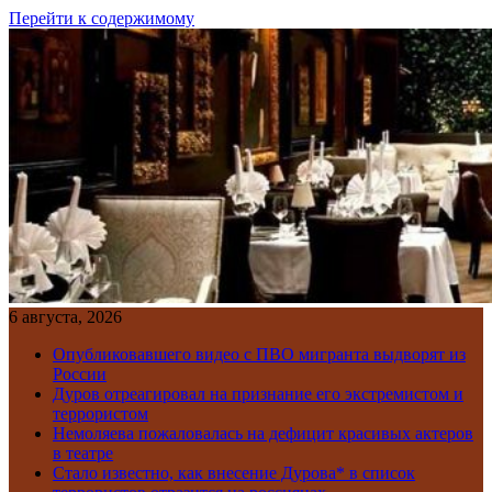
Перейти к содержимому
6 августа, 2026
Опубликовавшего видео с ПВО мигранта выдворят из
России
Дуров отреагировал на признание его экстремистом и
террористом
Немоляева пожаловалась на дефицит красивых актеров
в театре
Стало известно, как внесение Дурова* в список