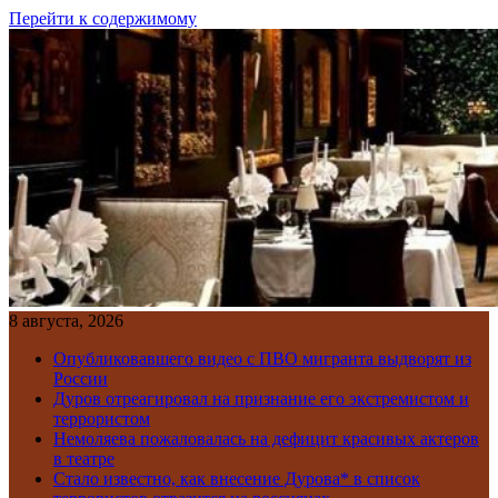
Перейти к содержимому
8 августа, 2026
Опубликовавшего видео с ПВО мигранта выдворят из
России
Дуров отреагировал на признание его экстремистом и
террористом
Немоляева пожаловалась на дефицит красивых актеров
в театре
Стало известно, как внесение Дурова* в список