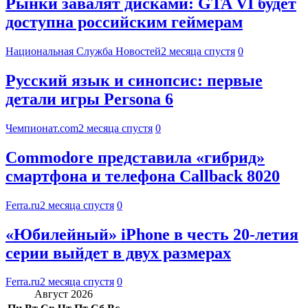
Рынки завалят дисками: GTA VI будет
доступна российским геймерам
Национальная Служба Новостей
2 месяца спустя
0
Русский язык и синопсис: первые
детали игры Persona 6
Чемпионат.com
2 месяца спустя
0
Commodore представила «гибрид»
смартфона и телефона Callback 8020
Ferra.ru
2 месяца спустя
0
«Юбилейный» iPhone в честь 20-летия
серии выйдет в двух размерах
Ferra.ru
2 месяца спустя
0
Август 2026