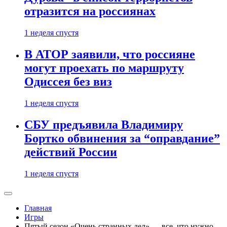
отразится на россиянах
1 неделя спустя
В АТОР заявили, что россияне
могут проехать по маршруту
Одиссея без виз
1 неделя спустя
СБУ предъявила Владимиру
Бортко обвинения за “оправдание”
действий России
1 неделя спустя
Главная
Игры
Пятый сезон «Очень странных дел» — все, что нужно