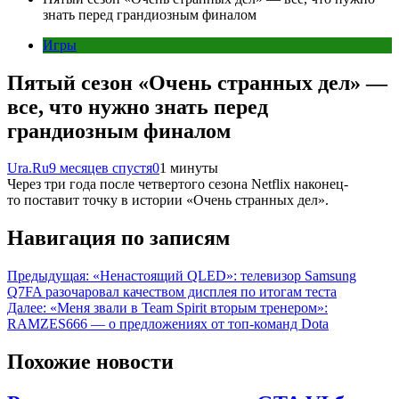
знать перед грандиозным финалом
Игры
Пятый сезон «Очень странных дел» —
все, что нужно знать перед
грандиозным финалом
Ura.Ru
9 месяцев спустя
0
1 минуты
Через три года после четвертого сезона Netflix наконец-
то поставит точку в истории «Очень странных дел».
Навигация по записям
Предыдущая:
«Ненастоящий QLED»: телевизор Samsung
Q7FA разочаровал качеством дисплея по итогам теста
Далее:
«Меня звали в Team Spirit вторым тренером»:
RAMZES666 — о предложениях от топ-команд Dota
Похожие новости