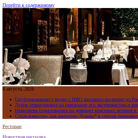
Перейти к содержимому
8 августа, 2026
Опубликовавшего видео с ПВО мигранта выдворят из Ро
Дуров отреагировал на признание его экстремистом и те
Немоляева пожаловалась на дефицит красивых актеров в 
Стало известно, как внесение Дурова* в список террорис
Ресторан
Новостная рассылка