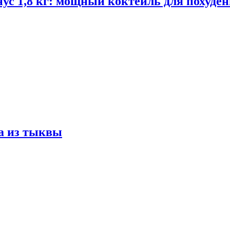
ус 1,8 кг: мощный коктейль для похуде
а из тыквы