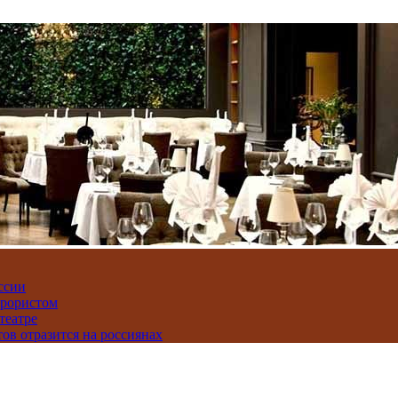
ссии
ррористом
театре
тов отразится на россиянах