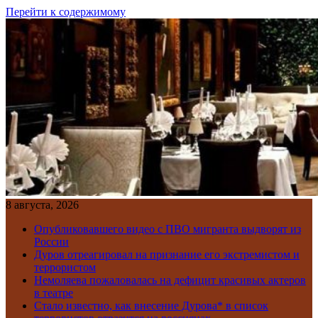
Перейти к содержимому
8 августа, 2026
Опубликовавшего видео с ПВО мигранта выдворят из
России
Дуров отреагировал на признание его экстремистом и
террористом
Немоляева пожаловалась на дефицит красивых актеров
в театре
Стало известно, как внесение Дурова* в список