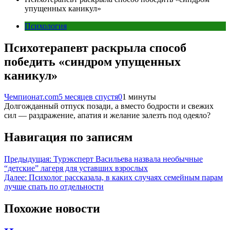
упущенных каникул»
Психология
Психотерапевт раскрыла способ
победить «синдром упущенных
каникул»
Чемпионат.com
5 месяцев спустя
0
1 минуты
Долгожданный отпуск позади, а вместо бодрости и свежих
сил — раздражение, апатия и желание залезть под одеяло?
Навигация по записям
Предыдущая:
Турэксперт Васильева назвала необычные
“детские” лагеря для уставших взрослых
Далее:
Психолог рассказала, в каких случаях семейным парам
лучше спать по отдельности
Похожие новости