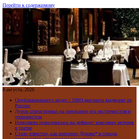
Перейти к содержимому
8 августа, 2026
Опубликовавшего видео с ПВО мигранта выдворят из
России
Дуров отреагировал на признание его экстремистом и
террористом
Немоляева пожаловалась на дефицит красивых актеров
в театре
Стало известно, как внесение Дурова* в список