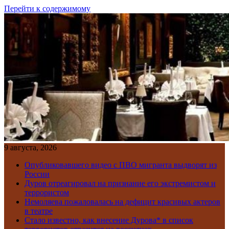
Перейти к содержимому
9 августа, 2026
Опубликовавшего видео с ПВО мигранта выдворят из
России
Дуров отреагировал на признание его экстремистом и
террористом
Немоляева пожаловалась на дефицит красивых актеров
в театре
Стало известно, как внесение Дурова* в список