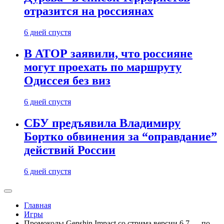
отразится на россиянах
6 дней спустя
В АТОР заявили, что россияне
могут проехать по маршруту
Одиссея без виз
6 дней спустя
СБУ предъявила Владимиру
Бортко обвинения за “оправдание”
действий России
6 дней спустя
Главная
Игры
Промокоды Genshin Impact со стрима версии 6.7 — по