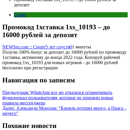
депозит
Спорт
Промокод 1хставка 1xs_10193 – до
16000 рублей за депозит
NEWSru.com :: Спорт
5 лет спустя
0
1 минуты
Получи 100% бонус за депозит до 16000 рублей по промокоду
1хставка, активному до конца 2022 года. Копируй рабочий
промокод 1xs_10193 для новых игроков - до 16000 рублей
бесплатно при регистрации
Навигация по записям
Предыдущая:
WhatsApp все же отказался ограничивать
функционал пользователям, которые не приняли новые
правила мессенджера
Далее:
Александр Морозов: “Кремль потерял много, а Прага –
ничего”
Похожие новости