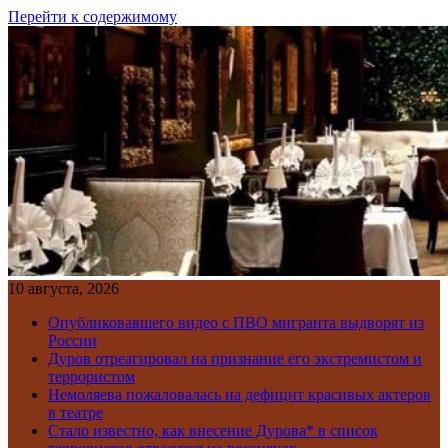
Перейти к содержимому
10 августа, 2026
Опубликовавшего видео с ПВО мигранта выдворят из
России
Дуров отреагировал на признание его экстремистом и
террористом
Немоляева пожаловалась на дефицит красивых актеров
в театре
Стало известно, как внесение Дурова* в список