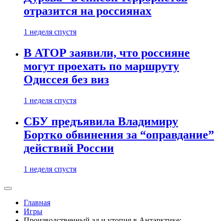
отразится на россиянах
1 неделя спустя
В АТОР заявили, что россияне
могут проехать по маршруту
Одиссея без виз
1 неделя спустя
СБУ предъявила Владимиру
Бортко обвинения за “оправдание”
действий России
1 неделя спустя
Главная
Игры
Производственный ад и утопия в Антарктике: