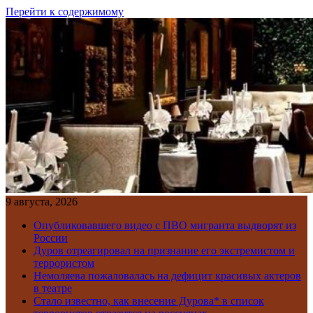
Перейти к содержимому
9 августа, 2026
Опубликовавшего видео с ПВО мигранта выдворят из
России
Дуров отреагировал на признание его экстремистом и
террористом
Немоляева пожаловалась на дефицит красивых актеров
в театре
Стало известно, как внесение Дурова* в список