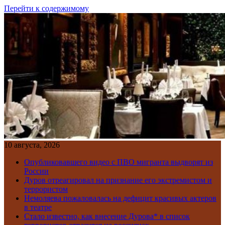
Перейти к содержимому
10 августа, 2026
Опубликовавшего видео с ПВО мигранта выдворят из
России
Дуров отреагировал на признание его экстремистом и
террористом
Немоляева пожаловалась на дефицит красивых актеров
в театре
Стало известно, как внесение Дурова* в список