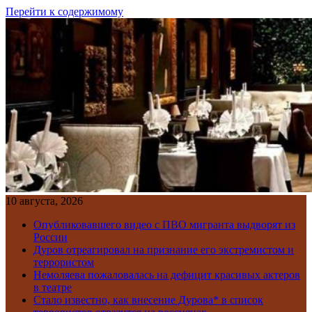
Перейти к содержимому
10 августа, 2026
Опубликовавшего видео с ПВО мигранта выдворят из
России
Дуров отреагировал на признание его экстремистом и
террористом
Немоляева пожаловалась на дефицит красивых актеров
в театре
Стало известно, как внесение Дурова* в список