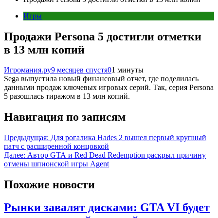
Игры
Продажи Persona 5 достигли отметки
в 13 млн копий
Игромания.ру
9 месяцев спустя
0
1 минуты
Sega выпустила новый финансовый отчет, где поделилась
данными продаж ключевых игровых серий. Так, серия Persona
5 разошлась тиражом в 13 млн копий.
Навигация по записям
Предыдущая:
Для рогалика Hades 2 вышел первый крупный
патч с расширенной концовкой
Далее:
Автор GTA и Red Dead Redemption раскрыл причину
отмены шпионской игры Agent
Похожие новости
Рынки завалят дисками: GTA VI будет