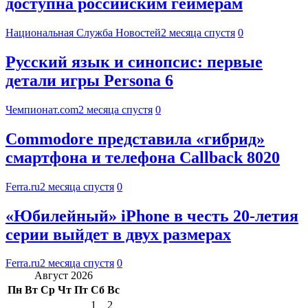
доступна российским геймерам
Национальная Служба Новостей
2 месяца спустя
0
Русский язык и синопсис: первые
детали игры Persona 6
Чемпионат.com
2 месяца спустя
0
Commodore представила «гибрид»
смартфона и телефона Callback 8020
Ferra.ru
2 месяца спустя
0
«Юбилейный» iPhone в честь 20-летия
серии выйдет в двух размерах
Ferra.ru
2 месяца спустя
0
Август 2026
Пн
Вт
Ср
Чт
Пт
Сб
Вс
1
2