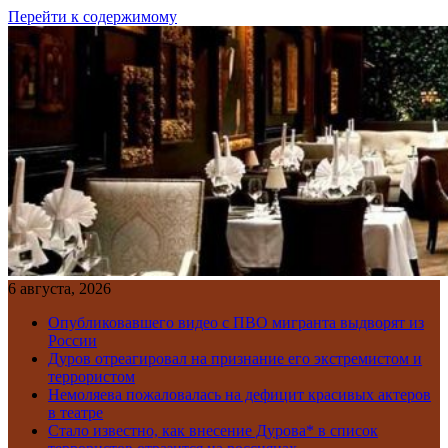
Перейти к содержимому
6 августа, 2026
Опубликовавшего видео с ПВО мигранта выдворят из
России
Дуров отреагировал на признание его экстремистом и
террористом
Немоляева пожаловалась на дефицит красивых актеров
в театре
Стало известно, как внесение Дурова* в список