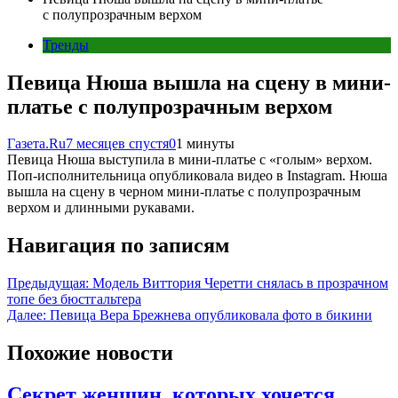
с полупрозрачным верхом
Тренды
Певица Нюша вышла на сцену в мини-
платье с полупрозрачным верхом
Газета.Ru
7 месяцев спустя
0
1 минуты
Певица Нюша выступила в мини-платье с «голым» верхом.
Поп-исполнительница опубликовала видео в Instagram. Нюша
вышла на сцену в черном мини-платье с полупрозрачным
верхом и длинными рукавами.
Навигация по записям
Предыдущая:
Модель Виттория Черетти снялась в прозрачном
топе без бюстгальтера
Далее:
Певица Вера Брежнева опубликовала фото в бикини
Похожие новости
Секрет женщин, которых хочется