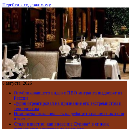
Перейти к содержимому
8 августа, 2026
Опубликовавшего видео с ПВО мигранта выдворят из
России
Дуров отреагировал на признание его экстремистом и
террористом
Немоляева пожаловалась на дефицит красивых актеров
в театре
Стало известно, как внесение Дурова* в список