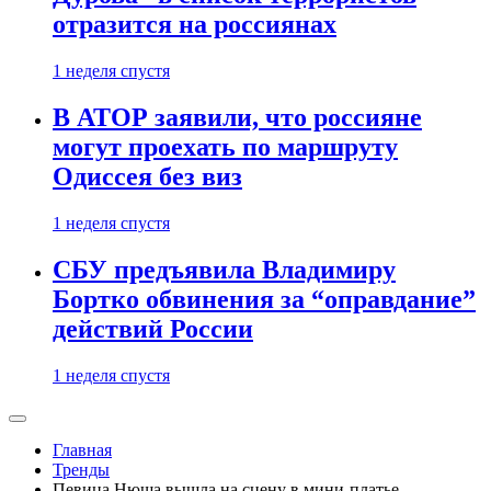
отразится на россиянах
1 неделя спустя
В АТОР заявили, что россияне
могут проехать по маршруту
Одиссея без виз
1 неделя спустя
СБУ предъявила Владимиру
Бортко обвинения за “оправдание”
действий России
1 неделя спустя
Главная
Тренды
Певица Нюша вышла на сцену в мини-платье