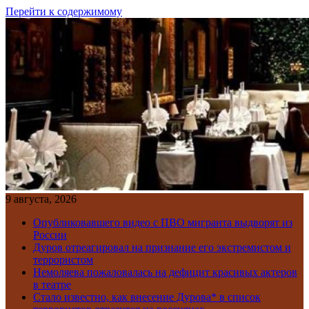
Перейти к содержимому
9 августа, 2026
Опубликовавшего видео с ПВО мигранта выдворят из
России
Дуров отреагировал на признание его экстремистом и
террористом
Немоляева пожаловалась на дефицит красивых актеров
в театре
Стало известно, как внесение Дурова* в список