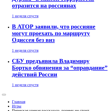
отразится на россиянах
1 неделя спустя
В АТОР заявили, что россияне
могут проехать по маршруту
Одиссея без виз
1 неделя спустя
СБУ предъявила Владимиру
Бортко обвинения за “оправдание”
действий России
1 неделя спустя
Главная
Игры
Пермская ученая рассказала, почему не стоит