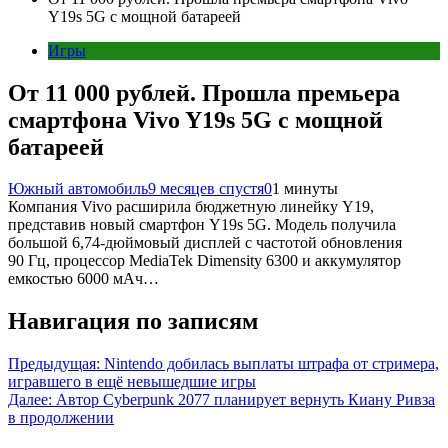
Y19s 5G с мощной батареей
Игры
От 11 000 рублей. Прошла премьера
смартфона Vivo Y19s 5G с мощной
батареей
Южный автомобиль
9 месяцев спустя
0
1 минуты
Компания Vivo расширила бюджетную линейку Y19,
представив новый смартфон Y19s 5G. Модель получила
большой 6,74-дюймовый дисплей с частотой обновления
90 Гц, процессор MediaTek Dimensity 6300 и аккумулятор
емкостью 6000 мАч…
Навигация по записям
Предыдущая:
Nintendo добилась выплаты штрафа от стримера,
игравшего в ещё невышедшие игры
Далее:
Автор Cyberpunk 2077 планирует вернуть Киану Ривза
в продолжении