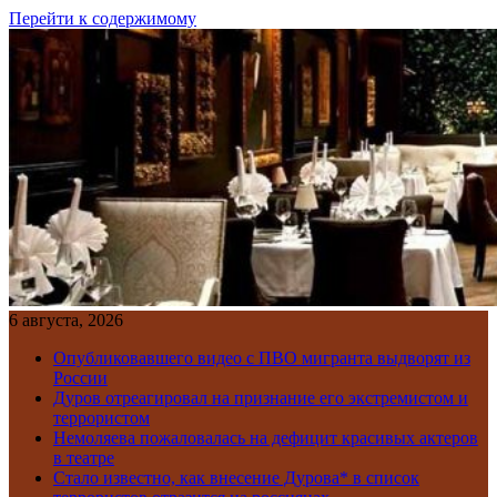
Перейти к содержимому
6 августа, 2026
Опубликовавшего видео с ПВО мигранта выдворят из
России
Дуров отреагировал на признание его экстремистом и
террористом
Немоляева пожаловалась на дефицит красивых актеров
в театре
Стало известно, как внесение Дурова* в список