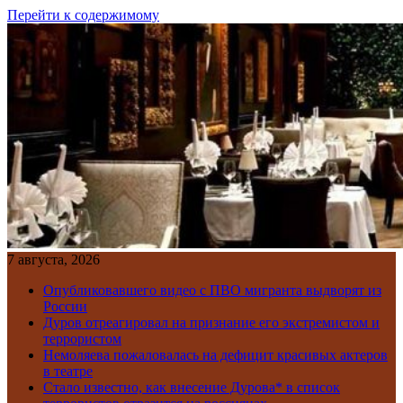
Перейти к содержимому
7 августа, 2026
Опубликовавшего видео с ПВО мигранта выдворят из
России
Дуров отреагировал на признание его экстремистом и
террористом
Немоляева пожаловалась на дефицит красивых актеров
в театре
Стало известно, как внесение Дурова* в список