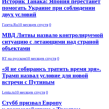
Историк Танака: Япония перестанет
помогать Украине при соблюдении
двух условий
Газета.Ru
10 месяцев спустя
0
МВД Литвы назвало контролируемой
ситуацию с летающими над страной
объектами
RT на русском
10 месяцев спустя
0
«Я не собираюсь тратить время зря».
Трамп назвал условие для новой
встречи с Путиным
Lenta.ru
10 месяцев спустя
0
Стубб призвал Европу