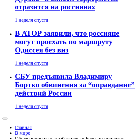
отразится на россиянах
1 неделя спустя
В АТОР заявили, что россияне
могут проехать по маршруту
Одиссея без виз
1 неделя спустя
СБУ предъявила Владимиру
Бортко обвинения за “оправдание”
действий России
1 неделя спустя
Главная
В мире
Общенациональная забастовка в Бельгии приведет