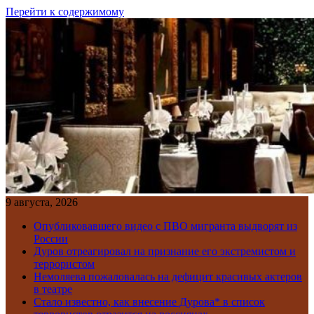
Перейти к содержимому
9 августа, 2026
Опубликовавшего видео с ПВО мигранта выдворят из
России
Дуров отреагировал на признание его экстремистом и
террористом
Немоляева пожаловалась на дефицит красивых актеров
в театре
Стало известно, как внесение Дурова* в список