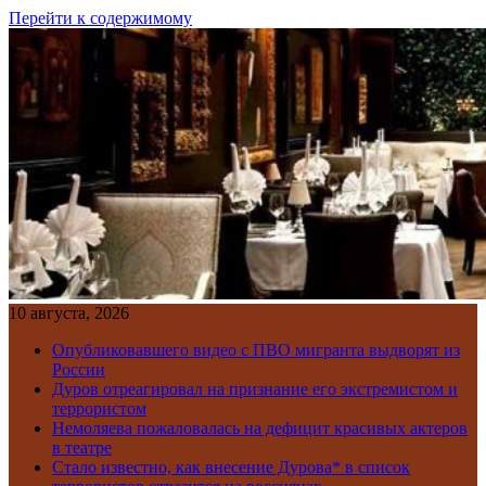
Перейти к содержимому
10 августа, 2026
Опубликовавшего видео с ПВО мигранта выдворят из
России
Дуров отреагировал на признание его экстремистом и
террористом
Немоляева пожаловалась на дефицит красивых актеров
в театре
Стало известно, как внесение Дурова* в список