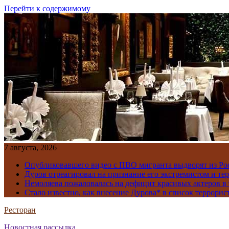
Перейти к содержимому
7 августа, 2026
Опубликовавшего видео с ПВО мигранта выдворят из Ро
Дуров отреагировал на признание его экстремистом и те
Немоляева пожаловалась на дефицит красивых актеров в 
Стало известно, как внесение Дурова* в список террорис
Ресторан
Новостная рассылка