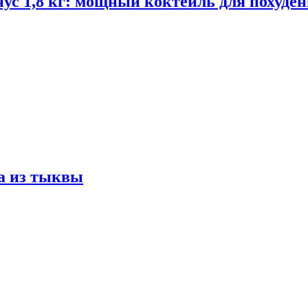
ус 1,8 кг: мощный коктейль для похуде
а из тыквы