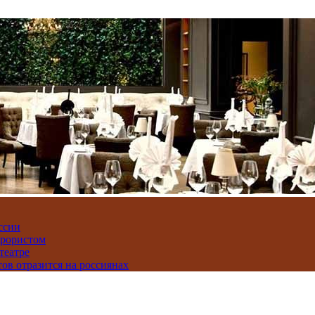
ссии
ррористом
театре
тов отразится на россиянах