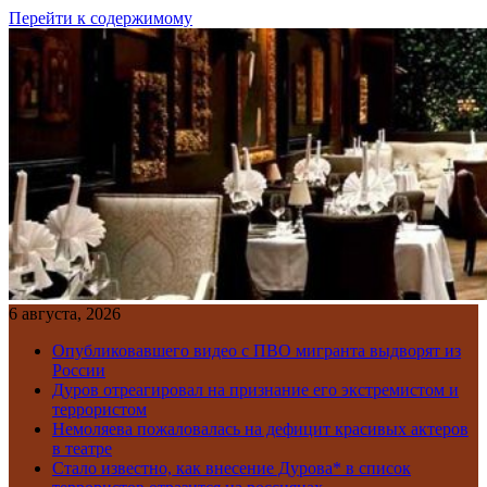
Перейти к содержимому
6 августа, 2026
Опубликовавшего видео с ПВО мигранта выдворят из
России
Дуров отреагировал на признание его экстремистом и
террористом
Немоляева пожаловалась на дефицит красивых актеров
в театре
Стало известно, как внесение Дурова* в список