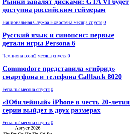
Рынки завалят дисками: GTA VI будет
доступна российским геймерам
Национальная Служба Новостей
2 месяца спустя
0
Русский язык и синопсис: первые
детали игры Persona 6
Чемпионат.com
2 месяца спустя
0
Commodore представила «гибрид»
смартфона и телефона Callback 8020
Ferra.ru
2 месяца спустя
0
«Юбилейный» iPhone в честь 20-летия
серии выйдет в двух размерах
Ferra.ru
2 месяца спустя
0
Август 2026