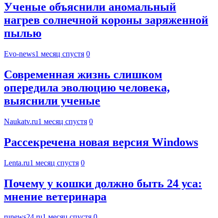
Ученые объяснили аномальный
нагрев солнечной короны заряженной
пылью
Evo-news
1 месяц спустя
0
Современная жизнь слишком
опередила эволюцию человека,
выяснили ученые
Naukatv.ru
1 месяц спустя
0
Рассекречена новая версия Windows
Lenta.ru
1 месяц спустя
0
Почему у кошки должно быть 24 уса:
мнение ветеринара
runews24.ru
1 месяц спустя
0