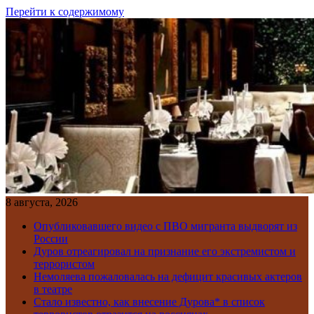
Перейти к содержимому
8 августа, 2026
Опубликовавшего видео с ПВО мигранта выдворят из
России
Дуров отреагировал на признание его экстремистом и
террористом
Немоляева пожаловалась на дефицит красивых актеров
в театре
Стало известно, как внесение Дурова* в список