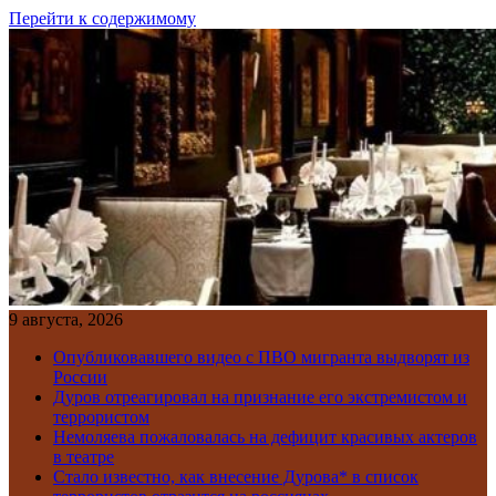
Перейти к содержимому
9 августа, 2026
Опубликовавшего видео с ПВО мигранта выдворят из
России
Дуров отреагировал на признание его экстремистом и
террористом
Немоляева пожаловалась на дефицит красивых актеров
в театре
Стало известно, как внесение Дурова* в список