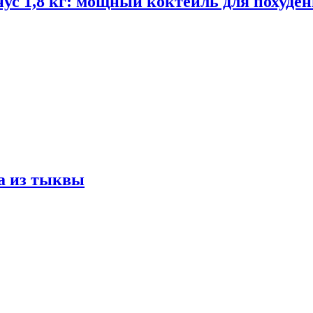
ус 1,8 кг: мощный коктейль для похуде
а из тыквы