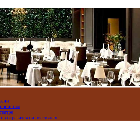
ссии
ррористом
театре
тов отразится на россиянах