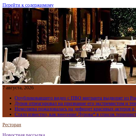
Перейти к содержимому
7 августа, 2026
Опубликовавшего видео с ПВО мигранта выдворят из Ро
Дуров отреагировал на признание его экстремистом и те
Немоляева пожаловалась на дефицит красивых актеров в 
Стало известно, как внесение Дурова* в список террорис
Ресторан
Новостная рассылка