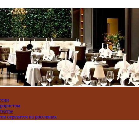
ссии
ррористом
театре
тов отразится на россиянах