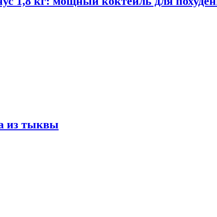
ус 1,8 кг: мощный коктейль для похуде
а из тыквы