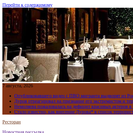
Перейти к содержимому
7 августа, 2026
Опубликовавшего видео с ПВО мигранта выдворят из Ро
Дуров отреагировал на признание его экстремистом и те
Немоляева пожаловалась на дефицит красивых актеров в 
Стало известно, как внесение Дурова* в список террорис
Ресторан
Новостная рассылка